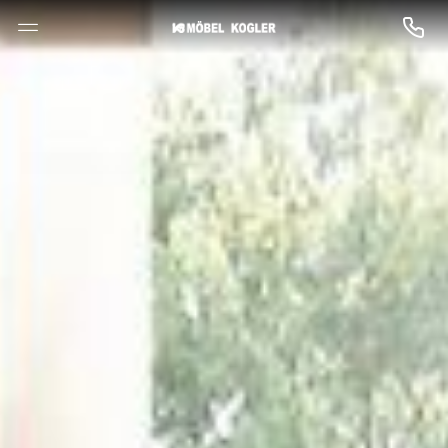
--

