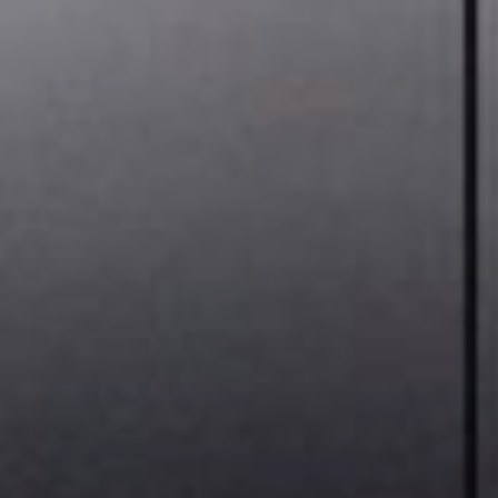
--
--