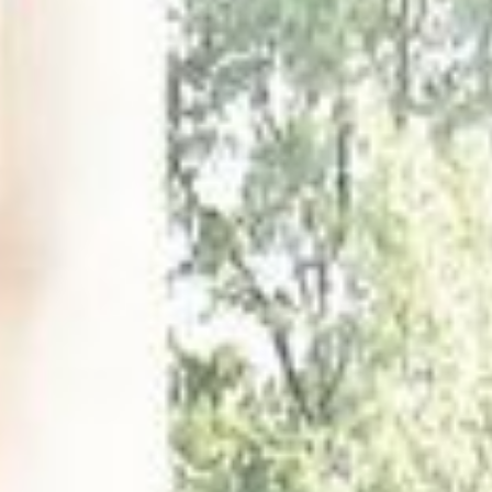
--
--