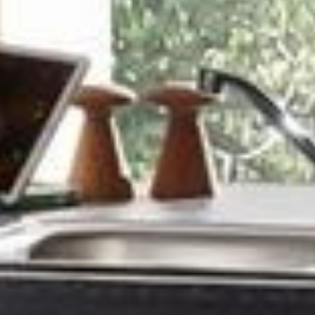
--
--