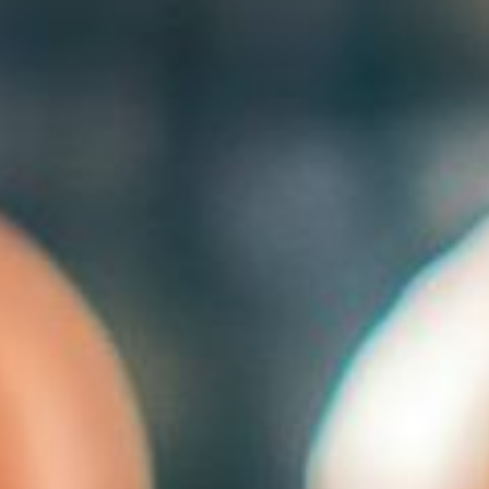
---
---