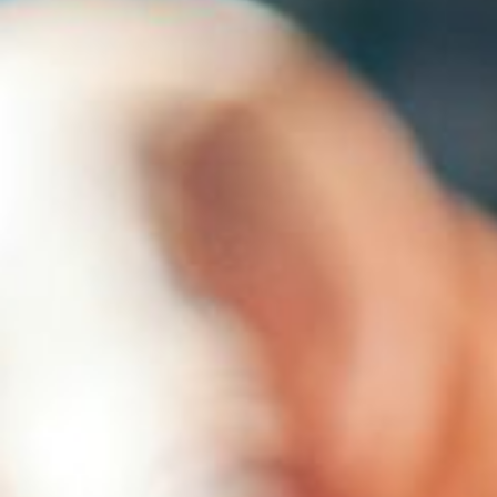
--
--