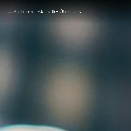
--

Sortiment
Aktuelles
Über uns