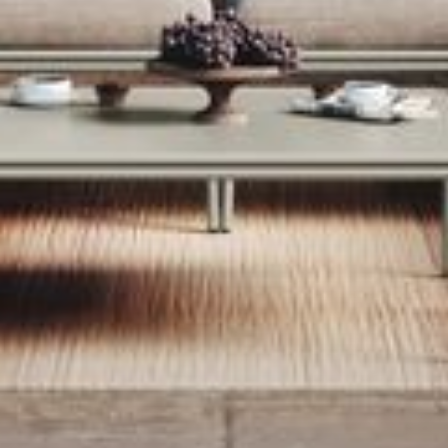
--
--