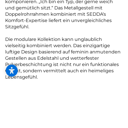
--
komponieren. „Ich bin ein Typ, der gerne weich
und gemütlich sitzt.“ Das Metallgestell mit
Doppelrohrrahmen kombiniert mit SEDDA‘s
Komfort-Expertise liefert ein unvergleichliches
Sitzgefühl.
Die modulare Kollektion kann unglaublich
vielseitig kombiniert werden. Das einzigartige
luftige Design basierend auf feminin anmutenden
Gestellen aus Edelstahl und wetterfester
Pulverbeschichtung ist nicht nur ein funktionales
Objekt, sondern vermittelt auch ein heimeliges
Lebensgefühl.
Charakteristisch sind die aufwändig verarbeiteten
Rundrohr-Profile, die in ihrer doppelten
Ausführung enorme Stabilität erzielen. Die Gestelle
sind aktuell in 3 Farben erhältlich. Die Renaissance
der klassischen Gurtung als Unterfederung,
kombiniert mit ergonomisch perfekten Gestellen