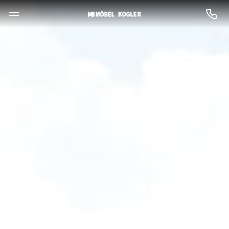
--

