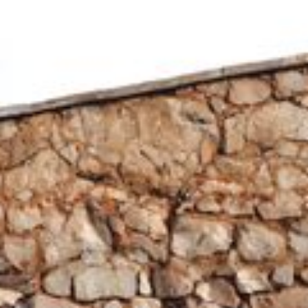
--
--