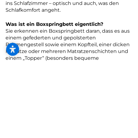
--
ins Schlafzimmer – optisch und auch, was den
Schlafkomfort angeht.
Was ist ein Boxspringbett eigentlich?
Sie erkennen ein Boxspringbett daran, dass es aus
einem gefederten und gepolsterten
Rahmengestell sowie einem Kopfteil, einer dicken
Matratze oder mehreren Matratzenschichten und
einem „Topper“ (besonders bequeme
Luxusauflage) besteht. Dieses Lagenprinzip
bedeutet auch, dass Sie das Boxspringbett nach
Ihren Wünschen und Vorstellungen konfigurieren
können.
Flexibilität und Elastizität
Wenn Sie beide Seiten des Bettes mit
verschiedenen Gewichts- und
Größeneigenschaften brauchen, ist das dank
Flexibilität im Unterbau und in der Matratze kein
Problem. Boxspringbetten liefern eine