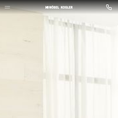
--

