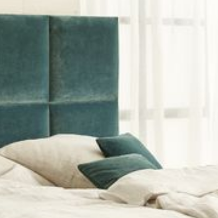
--
--