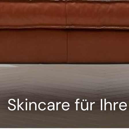
--
Skincare für Ih