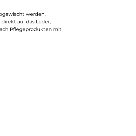
abgewischt werden.
direkt auf das Leder,
nach Pflegeprodukten mit
ecken lassen sich oft mit
fen gibt . Um größere
pezielles
l, Schuhcreme oder