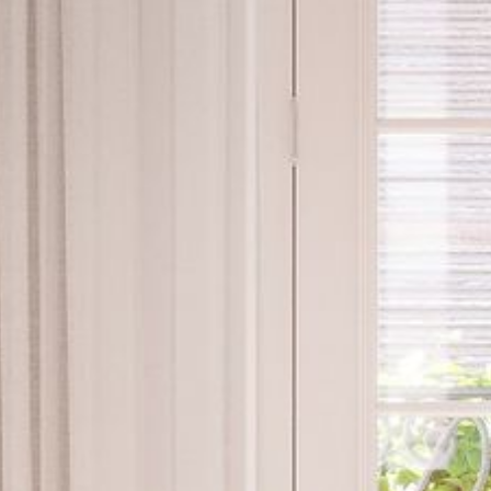
--
--