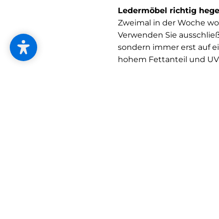
Ledermöbel richtig hege
Zweimal in der Woche wo
Verwenden Sie ausschließl
sondern immer erst auf e
hohem Fettanteil und UV-F
Fleck weg.
Entfernen Sie den Fleck zu
einem Ledergummi "radier
Fettflecken vom Leder zu 
Lederreinigungsbenzin.
Auf keinen Fall sollten 
Bohnerwachse für die Re