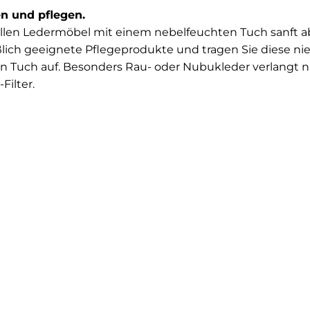
n und pflegen.
llen Ledermöbel mit einem nebelfeuchten Tuch sanft 
ich geeignete Pflegeprodukte und tragen Sie diese nie 
in Tuch auf. Besonders Rau- oder Nubukleder verlangt 
ilter.
r Mitte hin, um ihn nicht zu vergrößern. Kleinere Fettfl
en”, den es im Schuh- und Lederwarengeschäft zu kau
kriegen, empfiehlt sich eine 25 %-ige Essigessenz oder s
Sie Dampfreiniger, Reiniger mit FCKW oder Lösungsmitte
inigung des Leders verwenden.