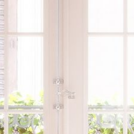
---
---