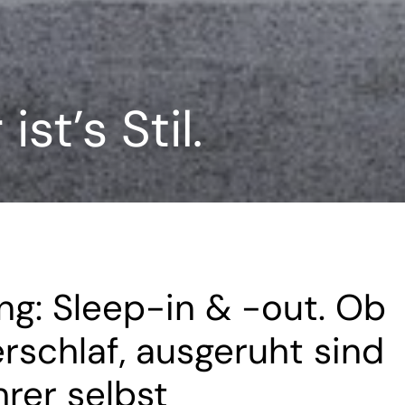
st’s Stil.
ng: Sleep-in & -out. Ob
schlaf, ausgeruht sind
hrer selbst