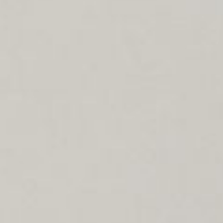
--
--