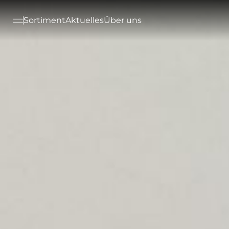
--

Sortiment
Aktuelles
Über uns