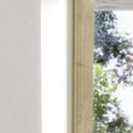
---
---