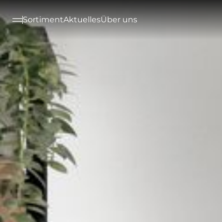
--

Sortiment
Aktuelles
Über uns