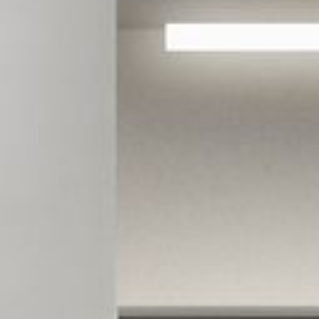
---
---