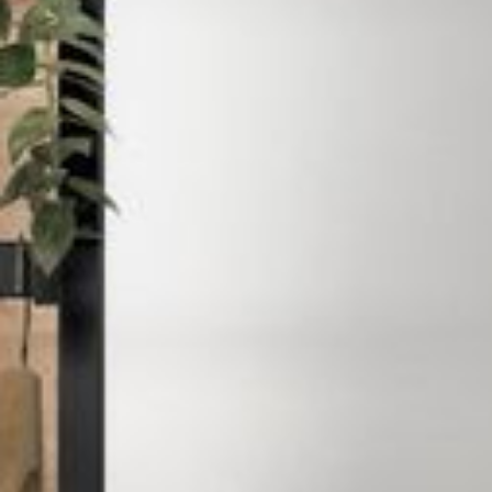
--
--